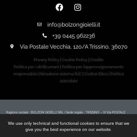
info@bolzongioielli.it
+39 0445 962236
Via Postale Vecchia, 120/A Trissino, 36070
Privacy Policy
|
Cookie Policy
|
Credits
Politica per i diritti umani
|
Politica per l’approvvigionamento
responsabile
|
Relazione sistema RJC
|
Codice Etico
|
Politica
aziendale
Ragione sociale : BOLZON GIOIELLI SRL | Sede legale : TRISSINO – VI Via POSTALE
VECCHIA 120/A | Codice Fiscale/ P.iva: 02173270246 | Indirizzo PEC :
We use only technical and functional cookies to ensure that we
bolzongioielli@legalmail.it | Ufficio Registro : Iscritti ufficio | Registro delle imprese di
give you the best experience on our website.
Vicenza | Numero REA : VI – 212224