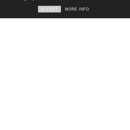
ACCEPT
MORE INFO
Bracciali oro giallo e bianco
effetto snake,
morbidezza e solidità.