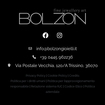
info@bolzongioielli.it
+39 0445 962236
Via Postale Vecchia, 120/A Trissino, 36070
Privacy Policy
|
Cookie Policy
|
Credits
Politica per i diritti umani
|
Politica per l’approvvigionamento
responsabile
|
Relazione sistema RJC
|
Codice Etico
|
Politica
aziendale